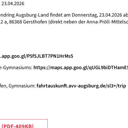
 23.04.2026
ndring Augsburg-Land findet am Donnerstag, 23.04.2026 ab
2 a, 86368 Gersthofen (direkt neben der Anna-Pröll-Mittels
s.app.goo.gl/P5f5JLBT7PN1HrMs5
lee-Gymnasiums:
https://maps.app.goo.gl/qUGL9biDTHamE
ofen, Gymnasium:
fahrtauskunft.avv-augsburg.de/sl3+/trip
5 (PDF-409KB)