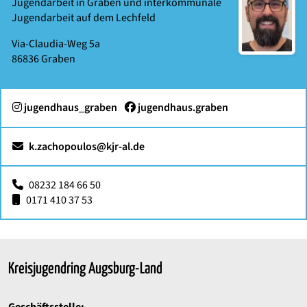
Jugendarbeit in Graben und interkommunale
Jugendarbeit auf dem Lechfeld
Via-Claudia-Weg 5a
86836
Graben
:
Facebook:
jugendhaus_graben
jugendhaus.graben
k.zachopoulos@kjr-al.de
08232 184 66 50
0171 410 37 53
Kreisjugendring Augsburg-Land
Geschäftsstelle: