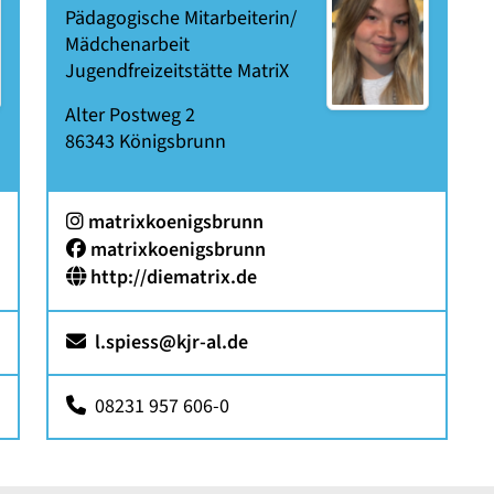
Pädagogische Mitarbeiterin/
Mädchenarbeit
Jugendfreizeitstätte MatriX
Alter Postweg 2
86343
Königsbrunn
:
matrixkoenigsbrunn
Facebook:
matrixkoenigsbrunn
http://diematrix.de
l.spiess@kjr-al.de
08231 957 606-0