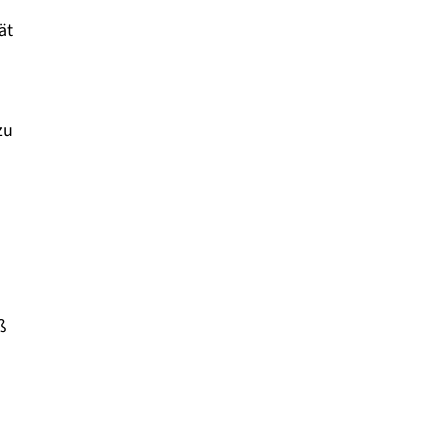
ät
zu
ß