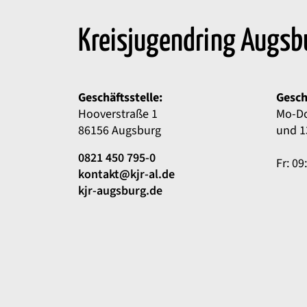
Kreisjugendring Augsb
Geschäftsstelle:
Gesch
Hooverstraße 1
Mo-Do
86156 Augsburg
und 1
0821 450 795-0
Fr: 09
kontakt@kjr-al.de
kjr-augsburg.de