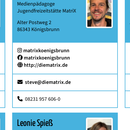
Medienpädagoge
Jugendfreizeitstätte MatriX
Alter Postweg 2
86343
Königsbrunn
:
matrixkoenigsbrunn
Facebook:
matrixkoenigsbrunn
http://diematrix.de
steve@diematrix.de
08231 957 606-0
Leonie Spieß