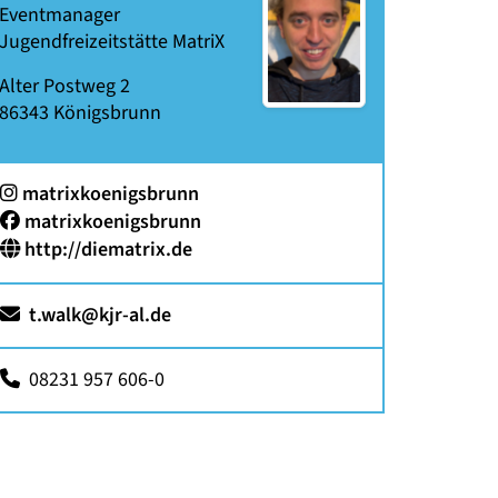
Eventmanager
Jugendfreizeitstätte MatriX
Alter Postweg 2
86343
Königsbrunn
:
matrixkoenigsbrunn
Facebook:
matrixkoenigsbrunn
http://diematrix.de
t.walk@kjr-al.de
08231 957 606-0