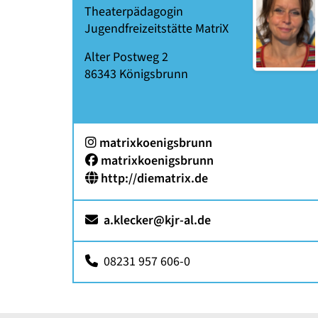
Theaterpädagogin
Jugendfreizeitstätte MatriX
Alter Postweg 2
86343
Königsbrunn
:
matrixkoenigsbrunn
Facebook:
matrixkoenigsbrunn
http://diematrix.de
a.klecker@kjr-al.de
08231 957 606-0