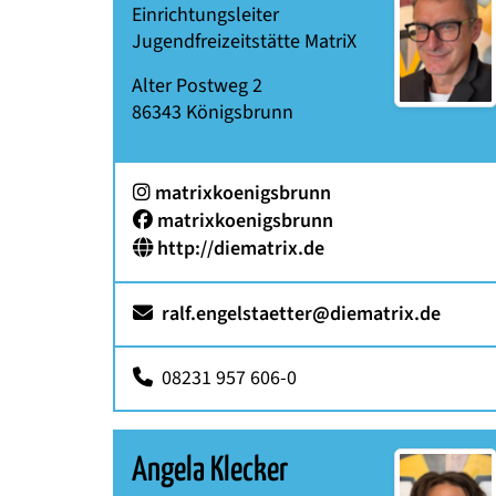
Einrichtungsleiter
Jugendfreizeitstätte MatriX
Alter Postweg 2
86343
Königsbrunn
:
matrixkoenigsbrunn
Facebook:
matrixkoenigsbrunn
http://diematrix.de
ralf.engelstaetter@diematrix.de
08231 957 606-0
Angela Klecker