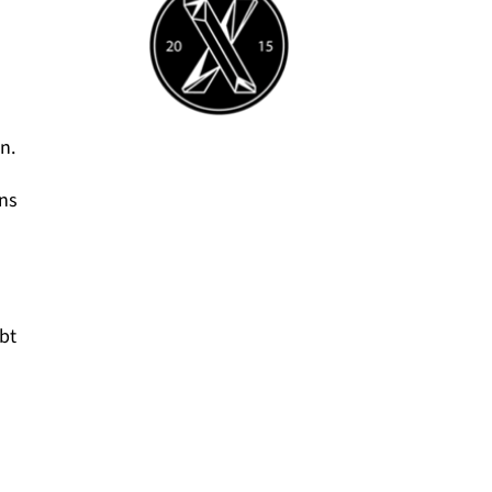
n.
uns
bt