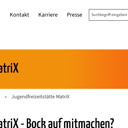
Suchbegriff einge
Kontakt
Karriere
Presse
atriX
»
Jugendfreizeitstätte MatriX
atriX - Bock auf mitmachen?