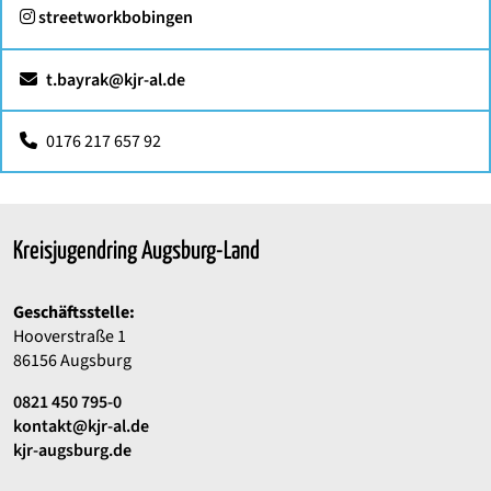
:
streetworkbobingen
t.bayrak@kjr-al.de
0176 217 657 92
Kreisjugendring Augsburg-Land
Geschäftsstelle:
Hooverstraße 1
86156 Augsburg
0821 450 795-0
kontakt@kjr-al.de
kjr-augsburg.de