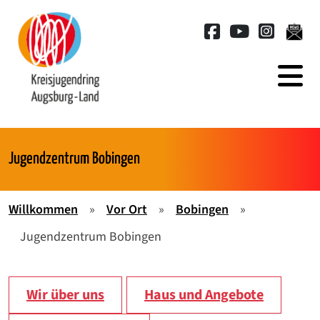
Springe zum Hauptinhalt der Seite
Jugendzentrum Bobingen
Willkommen
»
Vor Ort
»
Bobingen
»
Jugendzentrum Bobingen
Wir über uns
Haus und Angebote