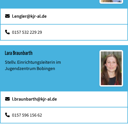
l.engler@kjr-al.de
0157 532 229 29
Lara Braunbarth
Stellv. Einrichtungsleiterin im
Jugendzentrum Bobingen
l.braunbarth@kjr-al.de
0157 596 156 62